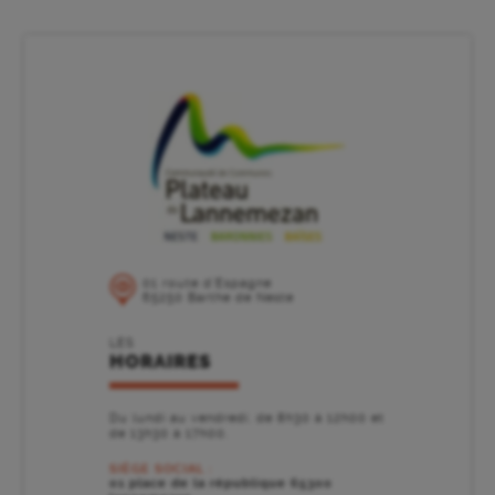
01 route d’Espagne
65250 Barthe de Neste
LES
HORAIRES
Du lundi au vendredi, de 8h30 à 12h00 et
de 13h30 à 17h00.
SIÈGE SOCIAL :
01 place de la république 65300