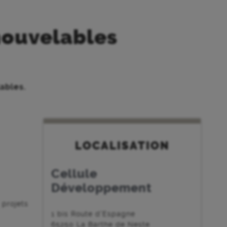
nouvelables
ables.
LOCALISATION
Cellule
Développement
projets
1 bis Route d'Espagne
65250 La Barthe de Neste