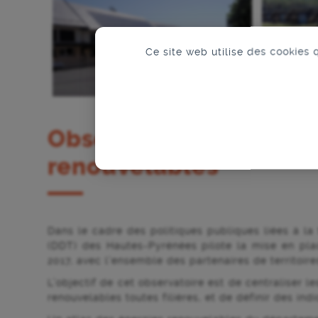
Ce site web utilise des cookies 
Observatoire départem
renouvelables
Dans le cadre des politiques publiques liées à la 
(DDT) des Hautes-Pyrénées pilote la mise en plac
2017, avec l’ensemble des partenaires de territoire
L’objectif de cet observatoire est de centraliser
renouvelables toutes filières, et de définir des ind