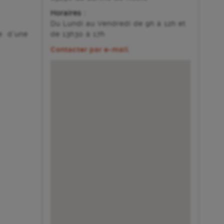
Horaires :
Du Lundi au Vendredi de 9h à 12h et
e d’une
de 13h30 à 17h
Contacter par e-mail