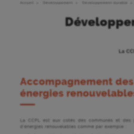
Accueil
Développement
Développement durable
Développem
La CC
Accompagnement des p
énergies renouvelable
La CCPL est aux cotés des communes et des po
d’énergies renouvelables comme par exemple :