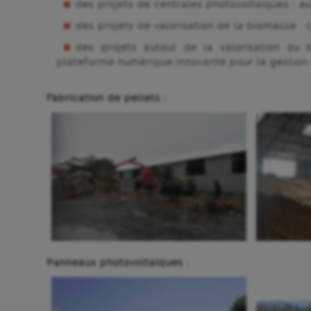
des projets de centrales photovoltaïques : au 
des projets de valorisation de la biomasse : 
des projets autour de la valorisation du 
plateforme numérique innovante pour la gestion 
Fabrication de pellets :
Panneaux photovoltaïques :