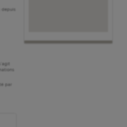
s depuis
’agit
mations
té par