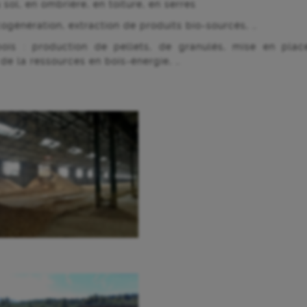
sol, en ombrière, en toiture, en serres
cogénération, extraction de produits bio-sourcés, …
bois : production de pellets, de granulés, mise en plac
de la ressources en bois-énergie, …