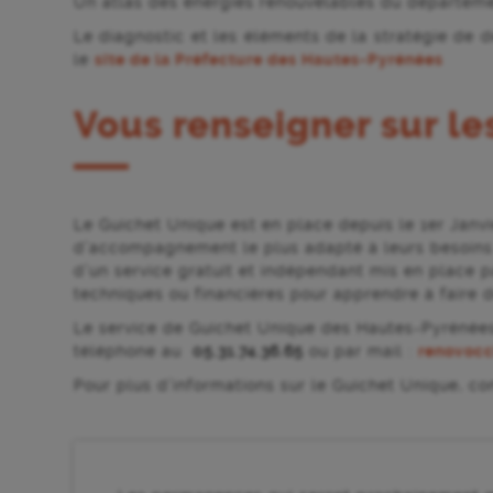
Un atlas des énergies renouvelables du départeme
Le diagnostic et les éléments de la stratégie de
le
site de la Préfecture des Hautes-Pyrénées
Vous renseigner sur le
Le Guichet Unique est en place depuis le 1er Janvi
d’accompagnement le plus adapté à leurs besoins c
d’un service gratuit et indépendant mis en place p
techniques ou financières pour apprendre à faire d
Le service de Guichet Unique des Hautes-Pyrénée
téléphone au
05.31.74.36.65
ou par mail :
renovocc
Pour plus d’informations sur le Guichet Unique, co