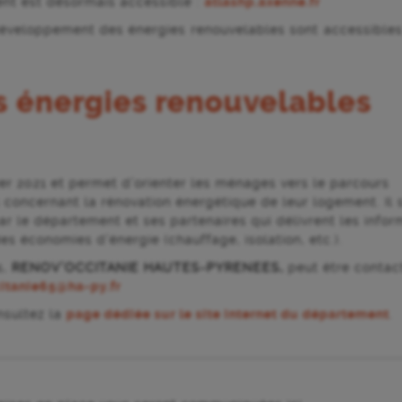
nt est désormais accessible :
atlashp.axenne.fr
 développement des énergies renouvelables sont accessible
s énergies renouvelables
er 2021 et permet d’orienter les ménages vers le parcours
oncernant la rénovation énergétique de leur logement. Il s
ar le département et ses partenaires qui délivrent les infor
es économies d’énergie (chauffage, isolation, etc.).
s,
RENOV’OCCITANIE HAUTES-PYRENEES,
peut être contac
itanie65@ha-py.fr
nsultez la
page dédiée sur le site internet du département
.