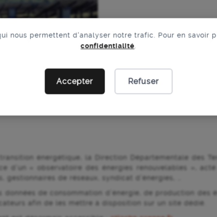
qui nous permettent d'analyser notre trafic. Pour en savoir 
confidentialité
.
Accepter
Refuser
ental des énergies
transition énergétique, la Direction Départementale des Ter
e d’un « observatoire des énergies renouvelables », acté
s, gestionnaires de réseaux, syndicat d’énergies, …
 les données de consommation d’énergie, de production des 
icateurs afin de les mettre à disposition sur un site dédié.