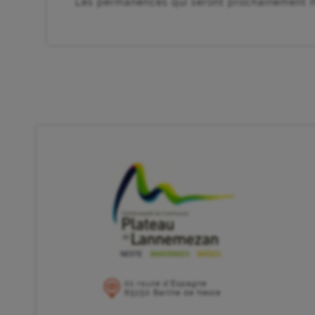
Les permanences qui seront prochainement m
01 route d’Espagne
65250 Barthe de Neste